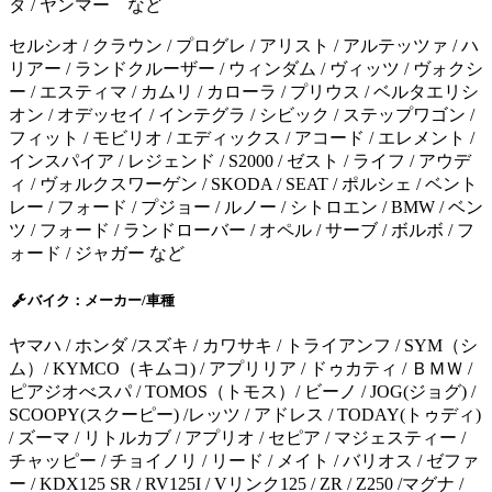
タ / ヤンマー など
セルシオ / クラウン / プログレ / アリスト / アルテッツァ / ハ
リアー / ランドクルーザー / ウィンダム / ヴィッツ / ヴォクシ
ー / エスティマ / カムリ / カローラ / プリウス / ベルタエリシ
オン / オデッセイ / インテグラ / シビック / ステップワゴン /
フィット / モビリオ / エディックス / アコード / エレメント /
インスパイア / レジェンド / S2000 / ゼスト / ライフ / アウデ
ィ / ヴォルクスワーゲン / SKODA / SEAT / ポルシェ / ベント
レー / フォード / プジョー / ルノー / シトロエン / BMW / ベン
ツ / フォード / ランドローバー / オペル / サーブ / ボルボ / フ
ォード / ジャガー など
バイク：メーカー/車種
ヤマハ / ホンダ /スズキ / カワサキ / トライアンフ / SYM（シ
ム）/ KYMCO（キムコ) / アプリリア / ドゥカティ / ＢＭＷ /
ピアジオべスパ / TOMOS（トモス）/ ビーノ / JOG(ジョグ) /
SCOOPY(スクーピー) /レッツ / アドレス / TODAY(トゥディ)
/ ズーマ / リトルカブ / アプリオ / セピア / マジェスティー /
チャッピー / チョイノリ / リード / メイト / バリオス / ゼファ
ー / KDX125 SR / RV125I / Vリンク125 / ZR / Z250 /マグナ /