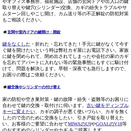
やオフィス事務所、福祉施設、店舗の玄関ドアや出入口の鍵
取り替えや鍵穴(シリンダー)交換、カギの紛失トラブルやサ
ムターン回しやこじ開け、カム送り等の不正解錠の防犯対策
もご相談ください。
玄関や室内ドアの鍵開け・開錠
鍵をなくした
・折れた・忘れてきた！手元に鍵がなくて今す
ぐ鍵を開けたいという時は弊社カギ屋にお電話下さい。家族
に鍵を閉められて、閉め出されてしまったや会社の家のカギ
を忘れてアパートに入れない等の緊急事態にもすぐに駆け付
けて、問題を解決します。早朝・深夜でも急行しますので、
お困りの際はご依頼ください。
鍵交換やシリンダーの付け替え
家の防犯や空き巣対策・鍵の故障・紛失・盗難等のお困りに
合わせて鍵の交換・取付けに伺います。
古い鍵をディンプル
キーに変えたい
、カギの調子が悪く使いづらい、カギを無く
したので念のために交換をしたい、引き戸錠を取り替えた
い、お客様のご要望に合わせて
MIWAのU9
や
GOALのV18
等
のおすすめのシリンダーやカギ をご提案します。