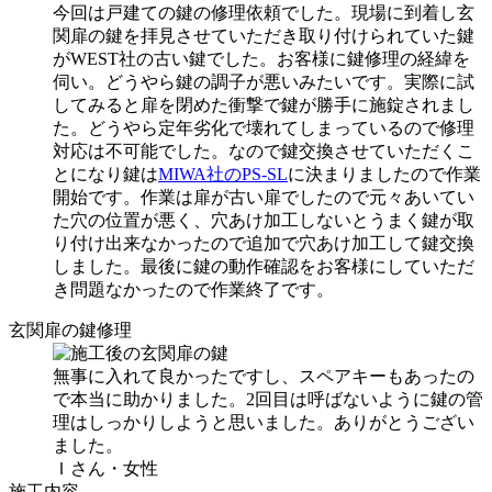
今回は戸建ての鍵の修理依頼でした。現場に到着し玄
関扉の鍵を拝見させていただき取り付けられていた鍵
がWEST社の古い鍵でした。お客様に鍵修理の経緯を
伺い。どうやら鍵の調子が悪いみたいです。実際に試
してみると扉を閉めた衝撃で鍵が勝手に施錠されまし
た。どうやら定年劣化で壊れてしまっているので修理
対応は不可能でした。なので鍵交換させていただくこ
とになり鍵は
MIWA社のPS-SL
に決まりましたので作業
開始です。作業は扉が古い扉でしたので元々あいてい
た穴の位置が悪く、穴あけ加工しないとうまく鍵が取
り付け出来なかったので追加で穴あけ加工して鍵交換
しました。最後に鍵の動作確認をお客様にしていただ
き問題なかったので作業終了です。
玄関扉の鍵修理
無事に入れて良かったですし、スペアキーもあったの
で本当に助かりました。2回目は呼ばないように鍵の管
理はしっかりしようと思いました。ありがとうござい
ました。
Ｉさん・女性
施工内容