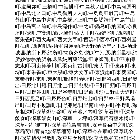
蔵/弾正町/津知橋町/問屋町/等安町/桃陵町/常盤町/鳥羽
町/道阿弥町/土橋町/中油掛町/中島秋ノ山町/中島河原田
町/中島北ノ口町/中島御所ノ内町/中島鳥羽離宮町/中島
外山町/中島中道町/中島樋ノ上町/中島堀端町/中島前山
町/中島宮ノ前町/中島流作町/中之町/鍋島町/納屋町/奈良
屋町/成町/南部町/西尼崎町/西大手町/西鍵屋町/西堺町/
西朱雀町/西大黒町/西大文字町/西浜町/西奉行町/西桝屋
町/西町/西柳町/納所和泉屋/納所大野/納所岸ノ下/納所北
城堀/納所下野/納所町/納所外島/納所中河原/納所星柳/納
所妙徳寺/納所南城堀/納所薬師堂/羽束師鴨川町/羽束師
志水町/羽束師菱川町/羽束師古川町/東大手町/東組町/東
堺町/東朱雀町/東大黒町/東大文字町/東浜南町/東菱屋町/
東奉行町/東町/東柳町/肥後町/菱屋町/日野岡西町/日野奥
出/日野北川頬/日野北山/日野慈悲町/日野田頬町/日野田
中町/日野谷田町/日野谷寺町/日野西川頬/日野西大道町/
日野西風呂町/日野野色町/日野畑出町/日野林/日野馬場
出町/日野不動講町/日野船尾/日野南山/平戸町/平野町/深
草相深町/深草鐙ケ谷町/深草池ノ内町/深草石橋町/深草
飯食町/深草飯食山町/深草一ノ坪町/深草稲荷榎木橋町/
深草稲荷御前町/深草稲荷鳥居前町/深草稲荷中之町/深
草稲荷山官有地/深草稲荷山町/深草今在家町/深草馬谷
町/深草越後屋敷町/深草扇ケ原町/深草大亀谷安信町/深