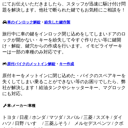
にてお伝えいただきましたら、スタッフが迅速に駆け付け問
題を解決します。他社で断られた鍵でもお気軽にご相談を！
車のインロック解錠
・
紛失した鍵作製
旅行中に車の鍵をインロック閉じ込めをしてしまいドアのロ
ックが開かない・キーを紛失して今すぐ作りたい等に鍵開
け・解錠、鍵穴からの作成を行います。 イモビライザーキ
ーは一部の車種のみ対応です。
原付バイクのメットイン解錠
・
キー作成
原付キーをメットインに閉じ込めた・バイクのスペアキーを
失くしてしまい乗ることができない等のお困りでしたら、弊
社が解決します！給油タンクやシャッターキー、マグロック
にも対応。
車:メーカー/車種
トヨタ / 日産 / ホンダ / マツダ / スバル / 三菱 / スズキ / ダイ
ハツ / 日野 / いすゞ / 三菱ふそう / メルセデスベンツ / クボ