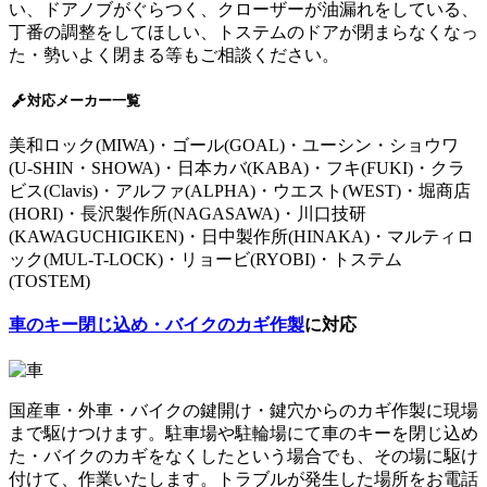
い、ドアノブがぐらつく、クローザーが油漏れをしている、
丁番の調整をしてほしい、トステムのドアが閉まらなくなっ
た・勢いよく閉まる等もご相談ください。
対応メーカー一覧
美和ロック(MIWA)・ゴール(GOAL)・ユーシン・ショウワ
(U-SHIN・SHOWA)・日本カバ(KABA)・フキ(FUKI)・クラ
ビス(Clavis)・アルファ(ALPHA)・ウエスト(WEST)・堀商店
(HORI)・長沢製作所(NAGASAWA)・川口技研
(KAWAGUCHIGIKEN)・日中製作所(HINAKA)・マルティロ
ック(MUL-T-LOCK)・リョービ(RYOBI)・トステム
(TOSTEM)
車のキー閉じ込め・バイクのカギ作製
に対応
国産車・外車・バイクの鍵開け・鍵穴からのカギ作製に現場
まで駆けつけます。駐車場や駐輪場にて車のキーを閉じ込め
た・バイクのカギをなくしたという場合でも、その場に駆け
付けて、作業いたします。トラブルが発生した場所をお電話