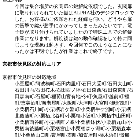
今回は集合場所の玄関扉の鍵解錠依頼でした。玄関扉
に取り付けられていた鍵はALPHA社のデジタロックで
した。お客様のご依頼された経緯を伺い。どうやら扉
の衝撃で鍵が勝手にかかってしまったみたいです。電
子錠が取り付けられていましたので特殊工具での解錠
作業になります。解錠後は鍵の動作確認をして特に同
じような現象は起きず、今回何でこのようなことにな
ったかは不明でしたが作業はこれで終了です。
京都市伏見区の対応エリア
京都市伏見区の対応地域
小豆屋町/阿波橋町/石田内里町/石田大受町/石田大山町/
石田川向/石田桜木/石田西ノ坪/石田森西/石田森東町/石
田森南町/石屋町/稲荷山官有地/今町/魚屋町/越前町/榎
町/恵美酒町/海老屋町/大阪町/大津町/大宮町/御駕籠町/
小栗栖石川町/小栗栖岩ケ淵町/小栗栖牛ケ淵町/小栗栖
北後藤町/小栗栖北谷町/小栗栖小阪町/小栗栖中山田町/
小栗栖西谷町/小栗栖西ノ峯/小栗栖鉢伏/小栗栖丸山/小
栗栖南後藤町/小栗栖宮山/小栗栖森ケ淵町/小栗栖森本
町/小栗栖山口町/帯屋町/表町/加賀屋町/柿木浜町/景勝