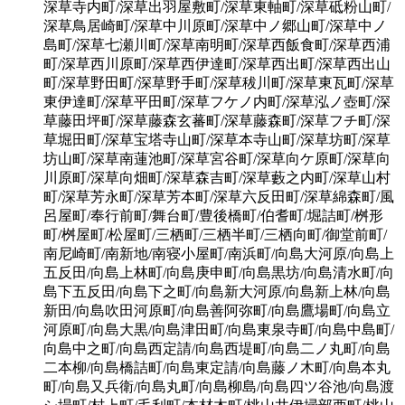
深草寺内町/深草出羽屋敷町/深草東軸町/深草砥粉山町/
深草鳥居崎町/深草中川原町/深草中ノ郷山町/深草中ノ
島町/深草七瀬川町/深草南明町/深草西飯食町/深草西浦
町/深草西川原町/深草西伊達町/深草西出町/深草西出山
町/深草野田町/深草野手町/深草秡川町/深草東瓦町/深草
東伊達町/深草平田町/深草フケノ内町/深草泓ノ壺町/深
草藤田坪町/深草藤森玄蕃町/深草藤森町/深草フチ町/深
草堀田町/深草宝塔寺山町/深草本寺山町/深草坊町/深草
坊山町/深草南蓮池町/深草宮谷町/深草向ケ原町/深草向
川原町/深草向畑町/深草森吉町/深草藪之内町/深草山村
町/深草芳永町/深草芳本町/深草六反田町/深草綿森町/風
呂屋町/奉行前町/舞台町/豊後橋町/伯耆町/堀詰町/桝形
町/桝屋町/松屋町/三栖町/三栖半町/三栖向町/御堂前町/
南尼崎町/南新地/南寝小屋町/南浜町/向島大河原/向島上
五反田/向島上林町/向島庚申町/向島黒坊/向島清水町/向
島下五反田/向島下之町/向島新大河原/向島新上林/向島
新田/向島吹田河原町/向島善阿弥町/向島鷹場町/向島立
河原町/向島大黒/向島津田町/向島東泉寺町/向島中島町/
向島中之町/向島西定請/向島西堤町/向島二ノ丸町/向島
二本柳/向島橋詰町/向島東定請/向島藤ノ木町/向島本丸
町/向島又兵衛/向島丸町/向島柳島/向島四ツ谷池/向島渡