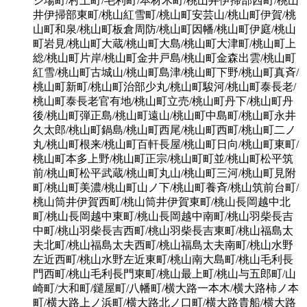
シ場町/村上町/毛利町/本材木町/桃山井伊掃部西町/桃山
井伊掃部東町/桃山紅雪町/桃山町安芸山/桃山町伊賀/桃
山町和泉/桃山町板倉周防/桃山町因幡/桃山町伊庭/桃山
町岩見/桃山町大蔵/桃山町大島/桃山町大津町/桃山町上
総/桃山町片岸/桃山町金井戸島/桃山町金森出雲/桃山町
紅雪/桃山町古城山/桃山町島津/桃山町下野/桃山町真斉/
桃山町新町/桃山町治部少丸/桃山町駿河/桃山町泰長老/
桃山町泰長老官有地/桃山町立売/桃山町丹下/桃山町丹
後/桃山町弾正島/桃山町遠山/桃山町中島町/桃山町永井
久太郎/桃山町鍋島/桃山町西尾/桃山町西町/桃山町二ノ
丸/桃山町根来/桃山町百軒長屋/桃山町日向/桃山町東町/
桃山町本多上野/桃山町正宗/桃山町町並/桃山町松平筑
前/桃山町松平武蔵/桃山町丸山/桃山町三河/桃山町見附
町/桃山町美濃/桃山町山ノ下/桃山町養斉/桃山筑前台町/
桃山筒井伊賀西町/桃山筒井伊賀東町/桃山長岡越中北
町/桃山長岡越中東町/桃山長岡越中南町/桃山羽柴長吉
中町/桃山羽柴長吉西町/桃山羽柴長吉東町/桃山福島太
夫北町/桃山福島太夫西町/桃山福島太夫南町/桃山水野
左近西町/桃山水野左近東町/桃山南大島町/桃山毛利長
門西町/桃山毛利長門東町/桃山最上町/桃山与五郎町/山
崎町/大和町/鑓屋町/八幡町/横大路一本木/横大路柿ノ本
町/横大路上ノ浜町/横大路北ノ口町/横大路貴船/横大路