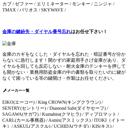
カブ / ゼファー / エリミネーター / モンキー / ニンジャ /
TMAX / バリオス / SKYWAVE /
金庫の鍵紛失・ダイヤル番号忘れ
はお任せ下さい！
金庫のカギをなくした・ダイヤルを忘れた・暗証番号が分か
らないに急行します！開かずの家庭用手さげ金庫があり、ダ
イヤルを回しても反応しない・耐火金庫のテンキーを押して
も開かない・業務用防盗金庫の中の書類を取りたいのに鍵が
なくて困っている等の鍵開け・作製はお任せください。
メーカー一覧
EIKO(エーコー) / King CROWN(キングクラウン) /
SENTRY(セントリー) / Diamond Safe(ダイヤセーフ) /
SAGAWA(サガワ) / Kumahira(クマヒラ) / ディプロマット /
CARL(カール事務器) / Asmix(アスミックス) / ITOKI（イトー
キ）/ ASKUL(アスクル) / UCHIDA(ウチダ) / KIS(キス) /