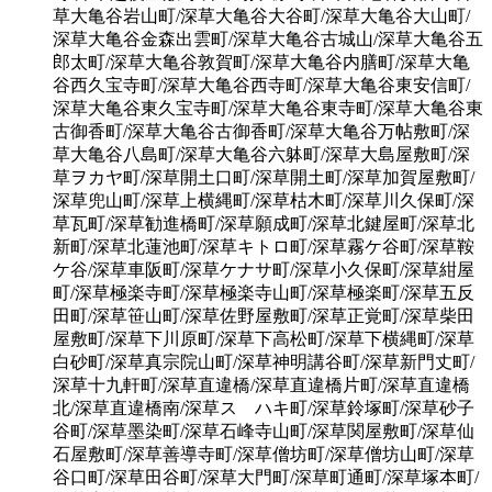
草大亀谷岩山町/深草大亀谷大谷町/深草大亀谷大山町/
深草大亀谷金森出雲町/深草大亀谷古城山/深草大亀谷五
郎太町/深草大亀谷敦賀町/深草大亀谷内膳町/深草大亀
谷西久宝寺町/深草大亀谷西寺町/深草大亀谷東安信町/
深草大亀谷東久宝寺町/深草大亀谷東寺町/深草大亀谷東
古御香町/深草大亀谷古御香町/深草大亀谷万帖敷町/深
草大亀谷八島町/深草大亀谷六躰町/深草大島屋敷町/深
草ヲカヤ町/深草開土口町/深草開土町/深草加賀屋敷町/
深草兜山町/深草上横縄町/深草枯木町/深草川久保町/深
草瓦町/深草勧進橋町/深草願成町/深草北鍵屋町/深草北
新町/深草北蓮池町/深草キトロ町/深草霧ケ谷町/深草鞍
ケ谷/深草車阪町/深草ケナサ町/深草小久保町/深草紺屋
町/深草極楽寺町/深草極楽寺山町/深草極楽町/深草五反
田町/深草笹山町/深草佐野屋敷町/深草正覚町/深草柴田
屋敷町/深草下川原町/深草下高松町/深草下横縄町/深草
白砂町/深草真宗院山町/深草神明講谷町/深草新門丈町/
深草十九軒町/深草直違橋/深草直違橋片町/深草直違橋
北/深草直違橋南/深草スゝハキ町/深草鈴塚町/深草砂子
谷町/深草墨染町/深草石峰寺山町/深草関屋敷町/深草仙
石屋敷町/深草善導寺町/深草僧坊町/深草僧坊山町/深草
谷口町/深草田谷町/深草大門町/深草町通町/深草塚本町/