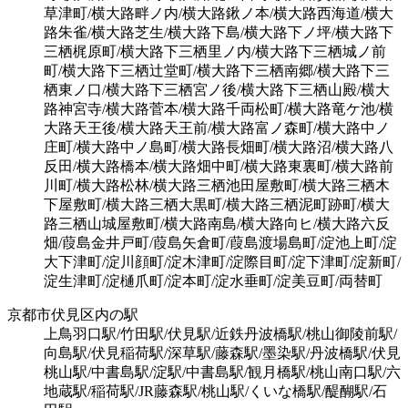
草津町/横大路畔ノ内/横大路鍬ノ本/横大路西海道/横大
路朱雀/横大路芝生/横大路下島/横大路下ノ坪/横大路下
三栖梶原町/横大路下三栖里ノ内/横大路下三栖城ノ前
町/横大路下三栖辻堂町/横大路下三栖南郷/横大路下三
栖東ノ口/横大路下三栖宮ノ後/横大路下三栖山殿/横大
路神宮寺/横大路菅本/横大路千両松町/横大路竜ケ池/横
大路天王後/横大路天王前/横大路富ノ森町/横大路中ノ
庄町/横大路中ノ島町/横大路長畑町/横大路沼/横大路八
反田/横大路橋本/横大路畑中町/横大路東裏町/横大路前
川町/横大路松林/横大路三栖池田屋敷町/横大路三栖木
下屋敷町/横大路三栖大黒町/横大路三栖泥町跡町/横大
路三栖山城屋敷町/横大路南島/横大路向ヒ/横大路六反
畑/葭島金井戸町/葭島矢倉町/葭島渡場島町/淀池上町/淀
大下津町/淀川顔町/淀木津町/淀際目町/淀下津町/淀新町/
淀生津町/淀樋爪町/淀本町/淀水垂町/淀美豆町/両替町
京都市伏見区内の駅
上鳥羽口駅/竹田駅/伏見駅/近鉄丹波橋駅/桃山御陵前駅/
向島駅/伏見稲荷駅/深草駅/藤森駅/墨染駅/丹波橋駅/伏見
桃山駅/中書島駅/淀駅/中書島駅/観月橋駅/桃山南口駅/六
地蔵駅/稲荷駅/JR藤森駅/桃山駅/くいな橋駅/醍醐駅/石