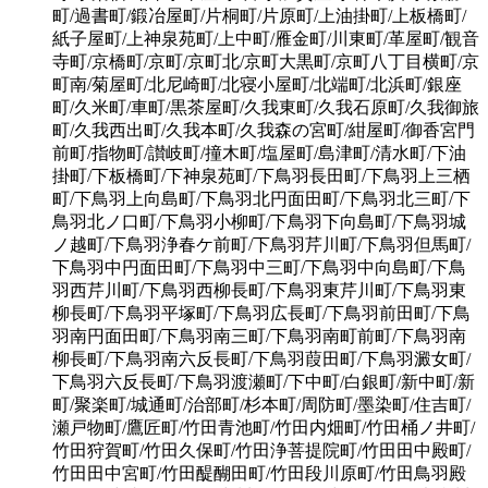
町/過書町/鍛冶屋町/片桐町/片原町/上油掛町/上板橋町/
紙子屋町/上神泉苑町/上中町/雁金町/川東町/革屋町/観音
寺町/京橋町/京町/京町北/京町大黒町/京町八丁目横町/京
町南/菊屋町/北尼崎町/北寝小屋町/北端町/北浜町/銀座
町/久米町/車町/黒茶屋町/久我東町/久我石原町/久我御旅
町/久我西出町/久我本町/久我森の宮町/紺屋町/御香宮門
前町/指物町/讃岐町/撞木町/塩屋町/島津町/清水町/下油
掛町/下板橋町/下神泉苑町/下鳥羽長田町/下鳥羽上三栖
町/下鳥羽上向島町/下鳥羽北円面田町/下鳥羽北三町/下
鳥羽北ノ口町/下鳥羽小柳町/下鳥羽下向島町/下鳥羽城
ノ越町/下鳥羽浄春ケ前町/下鳥羽芹川町/下鳥羽但馬町/
下鳥羽中円面田町/下鳥羽中三町/下鳥羽中向島町/下鳥
羽西芹川町/下鳥羽西柳長町/下鳥羽東芹川町/下鳥羽東
柳長町/下鳥羽平塚町/下鳥羽広長町/下鳥羽前田町/下鳥
羽南円面田町/下鳥羽南三町/下鳥羽南町前町/下鳥羽南
柳長町/下鳥羽南六反長町/下鳥羽葭田町/下鳥羽澱女町/
下鳥羽六反長町/下鳥羽渡瀬町/下中町/白銀町/新中町/新
町/聚楽町/城通町/治部町/杉本町/周防町/墨染町/住吉町/
瀬戸物町/鷹匠町/竹田青池町/竹田内畑町/竹田桶ノ井町/
竹田狩賀町/竹田久保町/竹田浄菩提院町/竹田田中殿町/
竹田田中宮町/竹田醍醐田町/竹田段川原町/竹田鳥羽殿