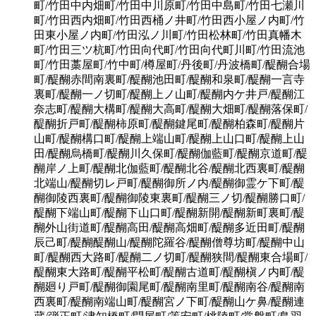
町/竹田中内畑町/竹田中川原町/竹田中島町/竹田七瀬川
町/竹田西内畑町/竹田西桶ノ井町/竹田西小屋ノ内町/竹
田東小屋ノ内町/竹田泓ノ川町/竹田松林町/竹田真幡木
町/竹田三ツ杭町/竹田向代町/竹田向代町川町/竹田流池
町/竹田藁屋町/竹中町/樽屋町/丹後町/丹波橋町/醍醐合場
町/醍醐赤間南裏町/醍醐池田町/醍醐和泉町/醍醐一言寺
裏町/醍醐一ノ切町/醍醐上ノ山町/醍醐内ケ井戸/醍醐江
奈志町/醍醐大構町/醍醐大高町/醍醐大畑町/醍醐落保町/
醍醐折戸町/醍醐柿原町/醍醐鍵尾町/醍醐柏森町/醍醐片
山町/醍醐構口町/醍醐上端山町/醍醐上山口町/醍醐上山
田/醍醐烏橋町/醍醐川久保町/醍醐伽藍町/醍醐京道町/醍
醐岸ノ上町/醍醐北伽藍町/醍醐北谷/醍醐北西裏町/醍醐
北端山/醍醐切レ戸町/醍醐御所ノ内/醍醐御霊ケ下町/醍
醐御陵西裏町/醍醐御陵東裏町/醍醐三ノ切/醍醐勝口町/
醍醐下端山町/醍醐下山口町/醍醐新開/醍醐新町裏町/醍
醐外山街道町/醍醐高田/醍醐高畑町/醍醐多近田町/醍醐
辰己町/醍醐醍醐山/醍醐陀羅谷/醍醐僧尊坊町/醍醐中山
町/醍醐西大路町/醍醐二ノ切町/醍醐狭間/醍醐東合場町/
醍醐東大路町/醍醐平松町/醍醐古道町/醍醐槇ノ内町/醍
醐廻り戸町/醍醐御園尾町/醍醐南里町/醍醐南谷/醍醐南
西裏町/醍醐南端山町/醍醐宮ノ下町/醍醐山ケ鼻/醍醐連