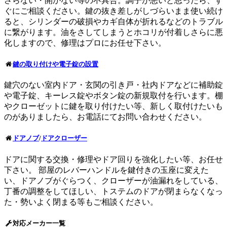
さらない・開かない等の不具合。調子が悪いと思ったら、す
ぐにご相談ください。鍵の抜き差しがしづらいまま使い続け
ると、シリンダーの破損やカギ自体が折れるなどのトラブル
に繋がります。油をさしてしまうとホコリが付着しさらに悪
化しますので、修理はプロにお任せ下さい。
鍵の取り付けや電子錠の設置
鍵穴のない室内ドア・玄関の引き戸・社内ドアなどに補助錠
や電子錠、キーレス錠やボタン錠の新規取付を行います。棚
やクローゼットに鍵を取り付けたい等、新しく取付けたいも
のがありましたら、お電話にてお問い合わせください。
ドアノブ
/
ドアクローザー
ドアに関する交換・修理やドア回りを強化したい等、お任せ
下さい。 部屋のレバーハンドルを鍵付きの玉座に変えた
い、ドアノブがぐらつく、クローザーが油漏れをしている、
丁番の調整をしてほしい、トステムのドアが閉まらなくなっ
た・勢いよく閉まる等もご相談ください。
対応メーカー一覧