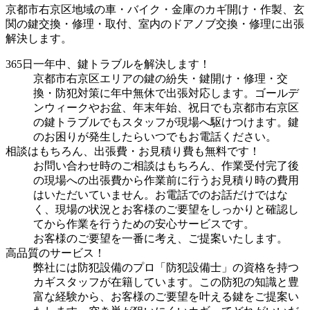
京都市右京区地域の車・バイク・金庫のカギ開け・作製、玄
関の鍵交換・修理・取付、室内のドアノブ交換・修理に出張
解決します。
365日一年中、鍵トラブルを解決します！
京都市右京区エリアの鍵の紛失・鍵開け・修理・交
換・防犯対策に年中無休で出張対応します。ゴールデ
ンウィークやお盆、年末年始、祝日でも京都市右京区
の鍵トラブルでもスタッフが現場へ駆けつけます。鍵
のお困りが発生したらいつでもお電話ください。
相談はもちろん、出張費・お見積り費も無料です！
お問い合わせ時のご相談はもちろん、作業受付完了後
の現場への出張費から作業前に行うお見積り時の費用
はいただいていません。お電話でのお話だけではな
く、現場の状況とお客様のご要望をしっかりと確認し
てから作業を行うための安心サービスです。
お客様のご要望を一番に考え、ご提案いたします。
高品質のサービス！
弊社には防犯設備のプロ「防犯設備士」の資格を持つ
カギスタッフが在籍しています。この防犯の知識と豊
富な経験から、お客様のご要望を叶える鍵をご提案い