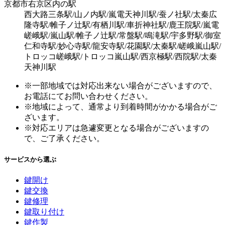
京都市右京区内の駅
西大路三条駅/山ノ内駅/嵐電天神川駅/蚕ノ社駅/太秦広
隆寺駅/帷子ノ辻駅/有栖川駅/車折神社駅/鹿王院駅/嵐電
嵯峨駅/嵐山駅/帷子ノ辻駅/常盤駅/鳴滝駅/宇多野駅/御室
仁和寺駅/妙心寺駅/龍安寺駅/花園駅/太秦駅/嵯峨嵐山駅/
トロッコ嵯峨駅/トロッコ嵐山駅/西京極駅/西院駅/太秦
天神川駅
※一部地域では対応出来ない場合がございますので、
お電話にてお問い合わせください。
※地域によって、通常より到着時間がかかる場合がご
ざいます。
※対応エリアは急遽変更となる場合がございますの
で、ご了承ください。
サービスから選ぶ
鍵開け
鍵交換
鍵修理
鍵取り付け
鍵作製