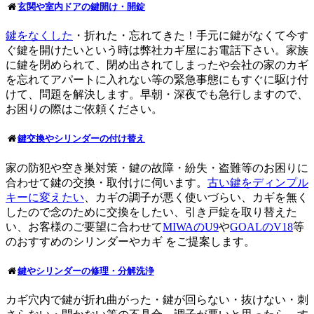
玄関や室内ドアの鍵開け・開錠
鍵をなくした
・折れた・忘れてきた！手元に鍵がなくて今す
ぐ鍵を開けたいという時は弊社カギ屋にお電話下さい。家族
に鍵を閉められて、閉め出されてしまったや会社の家のカギ
を忘れてアパートに入れない等の緊急事態にもすぐに駆け付
けて、問題を解決します。早朝・深夜でも急行しますので、
お困りの際はご依頼ください。
鍵交換やシリンダーの付け替え
家の防犯や空き巣対策・鍵の故障・紛失・盗難等のお困りに
合わせて鍵の交換・取付けに伺います。
古い鍵をディンプル
キーに変えたい
、カギの調子が悪く使いづらい、カギを無く
したので念のために交換をしたい、引き戸錠を取り替えた
い、お客様のご要望に合わせて
MIWAのU9
や
GOALのV18
等
のおすすめのシリンダーやカギ をご提案します。
鍵やシリンダーの修理・分解洗浄
カギ穴内で鍵が折れ曲がった・鍵が回らない・抜けない・刺