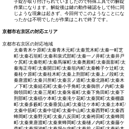
子錠が取り付けられていましたので特殊工具での解錠
作業になります。解錠後は鍵の動作確認をして特に同
じような現象は起きず、今回何でこのようなことにな
ったかは不明でしたが作業はこれで終了です。
京都市右京区の対応エリア
京都市右京区の対応地域
太秦青木ケ原町/太秦青木元町/太秦荒木町/太秦一町芝
町/太秦石垣町/太秦和泉式部町/太秦一ノ井町/太秦井戸
ケ尻町/太秦乾町/太秦馬塚町/太秦奥殿町/太秦面影町/太
秦海正寺町/太秦開日町/太秦垣内町/太秦帷子ケ辻町/太
秦桂ケ原町/太秦桂木町/太秦上刑部町/太秦上ノ段町/太
秦唐渡町/太秦川所町/太秦京ノ道町/太秦北路町/太秦木
ノ下町/太秦組石町/太秦小手角町/太秦御所ノ内町/太秦
御領田町/太秦三尾町/太秦朱雀町/太秦下角田町/太秦下
刑部町/太秦椙ケ本町/太秦滝ケ花町/太秦巽町/太秦棚森
町/太秦多藪町/太秦垂箕山町/太秦辻ケ本町/太秦土本町/
太秦中筋町/太秦中堤町/太秦中山町/太秦西野町/太秦西
蜂岡町/太秦野元町/太秦八反田町/太秦袴田町/太秦蜂岡
町/太秦東唐渡町/太秦東蜂岡町/太秦樋ノ内町/太秦藤ケ
森町/太秦堀池町/太秦堀ケ内町/太秦前ノ田町/太秦松本