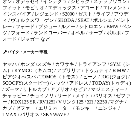
オン / オデッセイ / インテグラ / シビック / ステップワゴン /
フィット / モビリオ / エディックス / アコード / エレメント /
インスパイア / レジェンド / S2000 / ゼスト / ライフ / アウデ
ィ / ヴォルクスワーゲン / SKODA / SEAT / ポルシェ / ベント
レー / フォード / プジョー / ルノー / シトロエン / BMW / ベン
ツ / フォード / ランドローバー / オペル / サーブ / ボルボ / フ
ォード / ジャガー など
バイク：メーカー/車種
ヤマハ / ホンダ /スズキ / カワサキ / トライアンフ / SYM（シ
ム）/ KYMCO（キムコ) / アプリリア / ドゥカティ / ＢＭＷ /
ピアジオべスパ / TOMOS（トモス）/ ビーノ / JOG(ジョグ) /
SCOOPY(スクーピー) /レッツ / アドレス / TODAY(トゥディ)
/ ズーマ / リトルカブ / アプリオ / セピア / マジェスティー /
チャッピー / チョイノリ / リード / メイト / バリオス / ゼファ
ー / KDX125 SR / RV125I / Vリンク125 / ZR / Z250 /マグナ /
カブ / ゼファー / エリミネーター / モンキー / ニンジャ /
TMAX / バリオス / SKYWAVE /