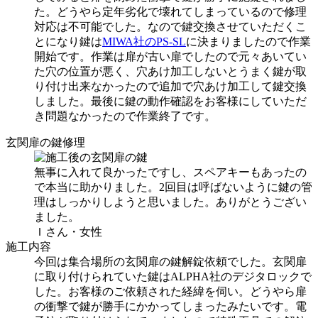
た。どうやら定年劣化で壊れてしまっているので修理
対応は不可能でした。なので鍵交換させていただくこ
とになり鍵は
MIWA社のPS-SL
に決まりましたので作業
開始です。作業は扉が古い扉でしたので元々あいてい
た穴の位置が悪く、穴あけ加工しないとうまく鍵が取
り付け出来なかったので追加で穴あけ加工して鍵交換
しました。最後に鍵の動作確認をお客様にしていただ
き問題なかったので作業終了です。
玄関扉の鍵修理
無事に入れて良かったですし、スペアキーもあったの
で本当に助かりました。2回目は呼ばないように鍵の管
理はしっかりしようと思いました。ありがとうござい
ました。
Ｉさん・女性
施工内容
今回は集合場所の玄関扉の鍵解錠依頼でした。玄関扉
に取り付けられていた鍵はALPHA社のデジタロックで
した。お客様のご依頼された経緯を伺い。どうやら扉
の衝撃で鍵が勝手にかかってしまったみたいです。電