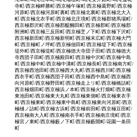
寺町/西京極畔勝町/西京極午塚町/西京極葛野町/西京極
河原町/西京極河原町裏町/西京極北裏町/西京極北大入
町/西京極北衣手町/西京極北庄境町/西京極郡猪馬場町/
西京極郡沢町/西京極郡醍醐田町/西京極郡町/西京極郡
附洲町/西京極三反田町/西京極芝ノ下町/西京極下沢町/
西京極新田町/西京極新明町/西京極末広町/西京極大門
町/西京極町ノ坪町/西京極佃田町/西京極堤下町/西京極
堤外町/西京極堤町/西京極徳大寺団子田町/西京極徳大
寺西団子田町/西京極殿田町/西京極中沢町/西京極中島
町/西京極中町/西京極中溝町/西京極長町/西京極南方町/
西京極西池田町/西京極西大丸町/西京極西川町/西京極
西衣手町/西京極西団子田町/西京極西中島町/西京極西
向河原町/西京極野田町/西京極走上リ町/西京極橋詰町/
西京極畑田町/西京極浜ノ本町/西京極火打畑町/西京極
東池田町/西京極東大丸町/西京極東側町/西京極東衣手
町/西京極東町/西京極東中島町/西京極東向河原町/西京
極樋ノ詰町/西京極古浜町/西京極前田町/西京極豆田町/
西京極南大入町/西京極南衣手町/西京極南庄境町/西京
極宮ノ東町/西京極藪ノ下町/西京極藪開町/花園一条田
町