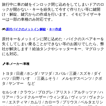
旅行中に車の鍵をインロック閉じ込めをしてしまいドアのロ
ックが開かない・キーを紛失して今すぐ作りたい等に鍵開
け・解錠、鍵穴からの作成を行います。 イモビライザーキ
ーは一部の車種のみ対応です。
原付バイクのメットイン解錠
・
キー作成
原付キーをメットインに閉じ込めた・バイクのスペアキーを
失くしてしまい乗ることができない等のお困りでしたら、弊
社が解決します！給油タンクやシャッターキー、マグロック
にも対応。
車:メーカー/車種
トヨタ / 日産 / ホンダ / マツダ / スバル / 三菱 / スズキ / ダイ
ハツ / 日野 / いすゞ / 三菱ふそう / メルセデスベンツ / クボ
タ / ヤンマー など
セルシオ / クラウン / プログレ / アリスト / アルテッツァ / ハ
リアー / ランドクルーザー / ウィンダム / ヴィッツ / ヴォクシ
ー / エスティマ / カムリ / カローラ / プリウス / ベルタエリシ