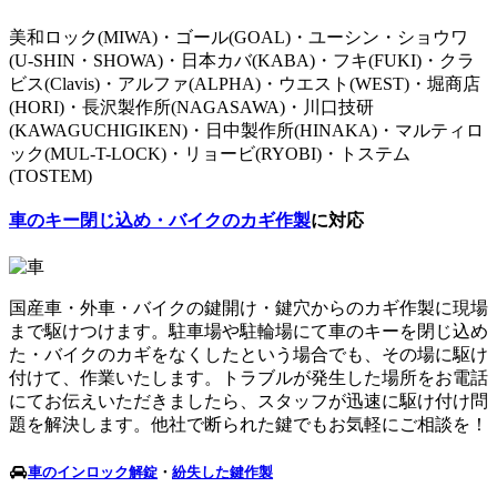
美和ロック(MIWA)・ゴール(GOAL)・ユーシン・ショウワ
(U-SHIN・SHOWA)・日本カバ(KABA)・フキ(FUKI)・クラ
ビス(Clavis)・アルファ(ALPHA)・ウエスト(WEST)・堀商店
(HORI)・長沢製作所(NAGASAWA)・川口技研
(KAWAGUCHIGIKEN)・日中製作所(HINAKA)・マルティロ
ック(MUL-T-LOCK)・リョービ(RYOBI)・トステム
(TOSTEM)
車のキー閉じ込め・バイクのカギ作製
に対応
国産車・外車・バイクの鍵開け・鍵穴からのカギ作製に現場
まで駆けつけます。駐車場や駐輪場にて車のキーを閉じ込め
た・バイクのカギをなくしたという場合でも、その場に駆け
付けて、作業いたします。トラブルが発生した場所をお電話
にてお伝えいただきましたら、スタッフが迅速に駆け付け問
題を解決します。他社で断られた鍵でもお気軽にご相談を！
車のインロック解錠
・
紛失した鍵作製