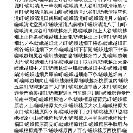
堀町/嵯峨清滝一華表町/嵯峨清滝大谷町/嵯峨清滝亀ケ
首町/嵯峨清滝観喜山町/嵯峨清滝北谷町/嵯峨清滝空也
滝町/嵯峨清滝田鶴原町/嵯峨清滝町/嵯峨清滝月ノ輪町/
嵯峨清滝堂尻町/嵯峨清滝八講檀町/嵯峨清滝八丁山町/
嵯峨清滝深谷町/嵯峨越畑荒堀/嵯峨越畑上大谷/嵯峨越
畑上正権条/嵯峨越畑上新開/嵯峨越畑上中溝町/嵯峨越
畑北ノ谷/嵯峨越畑北ノ町/嵯峨越畑正権条/嵯峨越畑正
権谷/嵯峨越畑下大谷/嵯峨越畑下新開/嵯峨越畑下中溝/
嵯峨越畑尻谷/嵯峨越畑筋違/嵯峨越畑竹ノ尻/嵯峨越畑
大円/嵯峨越畑大根谷/嵯峨越畑手取垣内/嵯峨越畑天慶/
嵯峨越畑中ノ町/嵯峨越畑中畑/嵯峨越畑中条/嵯峨越畑
鍋浦/嵯峨越畑兵庫前町/嵯峨越畑南下条/嵯峨越畑南ノ
町/嵯峨越畑向山/嵯峨越畑桃原/嵯峨越畑桃原垣内/嵯峨
五島町/嵯峨釈迦堂大門町/嵯峨釈迦堂藤ノ木町/嵯峨釈
迦堂門前裏柳町/嵯峨釈迦堂門前瀬戸川町/嵯峨釈迦堂門
前南中院町/嵯峨樒原池ノ谷/嵯峨樒原稲荷元町/嵯峨樒
原岩ノ上/嵯峨樒原大久保/嵯峨樒原大水上/嵯峨樒原大
水口/嵯峨樒原岡ケ鼻/嵯峨樒原甲北町/嵯峨樒原甲脇/嵯
峨樒原小山/嵯峨樒原清水/嵯峨樒原神宝岩/嵯峨樒原千
福田/嵯峨樒原高見町/嵯峨樒原辻田/嵯峨樒原手取垣内/
嵯峨樒原縄手下/嵯峨樒原西ノ百合/嵯峨樒原西桃原/嵯