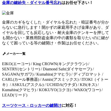
金庫の鍵紛失・ダイヤル番号忘れ
はお任せ下さい！
金庫のカギをなくした・ダイヤルを忘れた・暗証番号が分か
らないに急行します！開かずの家庭用手さげ金庫があり、ダ
イヤルを回しても反応しない・耐火金庫のテンキーを押して
も開かない・業務用防盗金庫の中の書類を取りたいのに鍵が
なくて困っている等の鍵開け・作製はお任せください。
メーカー一覧
EIKO(エーコー) / King CROWN(キングクラウン) /
SENTRY(セントリー) / Diamond Safe(ダイヤセーフ) /
SAGAWA(サガワ) / Kumahira(クマヒラ) / ディプロマット /
CARL(カール事務器) / Asmix(アスミックス) / ITOKI（イトー
キ）/ ASKUL(アスクル) / UCHIDA(ウチダ) / KIS(キス) /
Kumahira(クマヒラ) / KOKUYO(コクヨ) / WAKO(ワコー) /
LEAD(リード)
スーツケース・ロッカーの鍵開け
に対応！