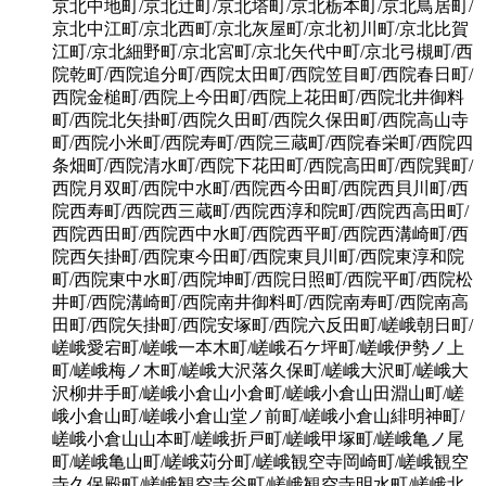
京北中地町/京北辻町/京北塔町/京北栃本町/京北鳥居町/
京北中江町/京北西町/京北灰屋町/京北初川町/京北比賀
江町/京北細野町/京北宮町/京北矢代中町/京北弓槻町/西
院乾町/西院追分町/西院太田町/西院笠目町/西院春日町/
西院金槌町/西院上今田町/西院上花田町/西院北井御料
町/西院北矢掛町/西院久田町/西院久保田町/西院高山寺
町/西院小米町/西院寿町/西院三蔵町/西院春栄町/西院四
条畑町/西院清水町/西院下花田町/西院高田町/西院巽町/
西院月双町/西院中水町/西院西今田町/西院西貝川町/西
院西寿町/西院西三蔵町/西院西淳和院町/西院西高田町/
西院西田町/西院西中水町/西院西平町/西院西溝崎町/西
院西矢掛町/西院東今田町/西院東貝川町/西院東淳和院
町/西院東中水町/西院坤町/西院日照町/西院平町/西院松
井町/西院溝崎町/西院南井御料町/西院南寿町/西院南高
田町/西院矢掛町/西院安塚町/西院六反田町/嵯峨朝日町/
嵯峨愛宕町/嵯峨一本木町/嵯峨石ケ坪町/嵯峨伊勢ノ上
町/嵯峨梅ノ木町/嵯峨大沢落久保町/嵯峨大沢町/嵯峨大
沢柳井手町/嵯峨小倉山小倉町/嵯峨小倉山田淵山町/嵯
峨小倉山町/嵯峨小倉山堂ノ前町/嵯峨小倉山緋明神町/
嵯峨小倉山山本町/嵯峨折戸町/嵯峨甲塚町/嵯峨亀ノ尾
町/嵯峨亀山町/嵯峨苅分町/嵯峨観空寺岡崎町/嵯峨観空
寺久保殿町/嵯峨観空寺谷町/嵯峨観空寺明水町/嵯峨北