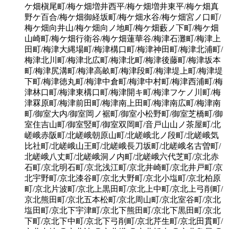
ケ畑槇尾町/梅ケ畑増井西平/梅ケ畑増井東平/梅ケ畑真
野ケ百合/梅ケ畑御経坂町/梅ケ畑水谷/梅ケ畑宮ノ口町/
梅ケ畑向井山/梅ケ畑向ノ地町/梅ケ畑藪ノ下町/梅ケ畑
山崎町/梅ケ畑行衛谷/梅ケ畑蓮華谷/梅津石灘町/梅津上
田町/梅津大縄場町/梅津構口町/梅津神田町/梅津北浦町/
梅津北川町/梅津北広町/梅津北町/梅津後藤町/梅津坂本
町/梅津尻溝町/梅津高畝町/梅津段町/梅津堤上町/梅津堤
下町/梅津徳丸町/梅津中倉町/梅津中村町/梅津西浦町/梅
津林口町/梅津東構口町/梅津開キ町/梅津フケノ川町/梅
津罧原町/梅津前田町/梅津南上田町/梅津南広町/梅津南
町/御室大内/御室岡ノ裾町/御室小松野町/御室芝橋町/御
室住吉山町/御室竪町/御室双岡町/音戸山山ノ茶屋町/北
嵯峨赤阪町/北嵯峨朝原山町/北嵯峨北ノ段町/北嵯峨気
比社町/北嵯峨山王町/北嵯峨長刀坂町/北嵯峨名古曽町/
北嵯峨八丈町/北嵯峨洞ノ内町/北嵯峨六代芝町/京北赤
石町/京北明石町/京北浅江町/京北井崎町/京北井戸町/京
北宇野町/京北漆谷町/京北大野町/京北小塩町/京北柏原
町/京北片波町/京北上黒田町/京北上中町/京北上弓削町/
京北熊田町/京北五本松町/京北周山町/京北室谷町/京北
塩田町/京北下宇津町/京北下熊田町/京北下黒田町/京北
下町/京北下中町/京北下弓削町/京北芹生町/京北田貫町/