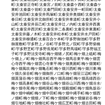
町/太秦皆正寺町/太秦宮ノ前町/太秦森ケ西町/太秦森ケ
東町/太秦森ケ前町/太秦門田町/太秦安井一町田町/太秦
安井池田町/太秦安井馬塚町/太秦安井奥畑町/太秦安井
春日町/太秦安井北御所町/太秦安井車道町/太秦安井小
山町/太秦安井辰己町/太秦安井辻ノ内町/太秦安井西裏
町/太秦安井西沢町/太秦安井二条裏町/太秦安井東裏町/
太秦安井藤ノ木町/太秦安井松本町/太秦安井水戸田町/
太秦安井柳通町/太秦百合ケ本町/宇多野御池町/宇多野
御屋敷町/宇多野上ノ谷町/宇多野北ノ院町/宇多野柴橋
町/宇多野芝町/宇多野長尾町/宇多野馬場町/宇多野福王
子町/宇多野法安寺町/梅ケ畑猪ノ尻町/梅ケ畑上砥町/梅
ケ畑上ノ町/梅ケ畑馬谷西平/梅ケ畑馬谷東平/梅ケ畑雲
心寺西平/梅ケ畑雲心寺東平/梅ケ畑奥殿町/梅ケ畑篝町/
梅ケ畑風吹/梅ケ畑亀石町/梅ケ畑川西町/梅ケ畑川東/梅
ケ畑久保谷町/梅ケ畑御所ノ口町/梅ケ畑笹江辺町/梅ケ
畑菖蒲谷/梅ケ畑清水町/梅ケ畑高雄町/梅ケ畑高雄西谷/
梅ケ畑高鼻町/梅ケ畑谷山/梅ケ畑谷山川西/梅ケ畑冷水/
梅ケ畑寺尾/梅ケ畑栂尾町/梅ケ畑殿畑町/梅ケ畑鳥坂谷/
梅ケ畑中嶋町/梅ケ畑中田町/梅ケ畑中縄手町/梅ケ畑西
ノ畑町/梅ケ畑畑ノ下町/梅ケ畑畑町/梅ケ畑燧岩谷/梅ケ
畑引地町/梅ケ畑檜社町/梅ケ畑広芝町/梅ケ畑古田町/梅