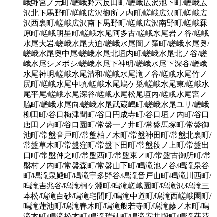
峨野宮ノ元町/嵯峨野六反田町/嵯峨広沢池下町/嵯峨広
沢北下馬野町/嵯峨広沢御所ノ内町/嵯峨広沢町/嵯峨広
沢西裏町/嵯峨広沢南下馬野町/嵯峨広沢南野町/嵯峨罧
原町/嵯峨明星町/嵯峨水尾阿多古/嵯峨水尾岩ノ谷/嵯峨
水尾大岩/嵯峨水尾大迫/嵯峨水尾岡ノ窪町/嵯峨水尾奥/
嵯峨水尾奥中尾/嵯峨水尾北垣内町/嵯峨水尾北ノ谷/嵯
峨水尾シメボシ/嵯峨水尾下神明/嵯峨水尾下深谷/嵯峨
水尾神明/嵯峨水尾清和/嵯峨水尾滝ノ谷/嵯峨水尾竹ノ
尻町/嵯峨水尾中頃/嵯峨水尾鳩ケ巣/嵯峨水尾東/嵯峨水
尾平尾/嵯峨水尾深谷/嵯峨水尾松尾垣内/嵯峨水尾宮ノ
脇町/嵯峨水尾向/嵯峨水尾武蔵嶋町/嵯峨水尾ユリ/嵯峨
柳田町/谷口梅津間町/谷口円成寺町/谷口垣ノ内町/谷口
唐田ノ内町/谷口園町/常盤一ノ井町/常盤馬塚町/常盤御
池町/常盤音戸町/常盤柏ノ木町/常盤神田町/常盤北裏町/
常盤草木町/常盤窪町/常盤下田町/常盤段ノ上町/常盤出
口町/常盤仲之町/常盤西町/常盤東ノ町/常盤古御所町/常
盤村ノ内町/常盤森町/常盤山下町/鳴滝池ノ谷/鳴滝泉谷
町/鳴滝泉殿町/鳴滝宇多野谷/鳴滝音戸山町/鳴滝川西町/
鳴滝吉兆谷/鳴滝桐ケ淵町/鳴滝嵯峨園町/鳴滝沢/鳴滝三
本松/鳴滝白砂/鳴滝宅間町/鳴滝中道町/鳴滝西嵯峨園町/
鳴滝蓮池町/鳴滝春木町/鳴滝般若寺町/鳴滝藤ノ木町/鳴
滝本町/鳴滝松本町/鳴滝瑞穂町/鳴滝安井殿町/鳴滝蓮花