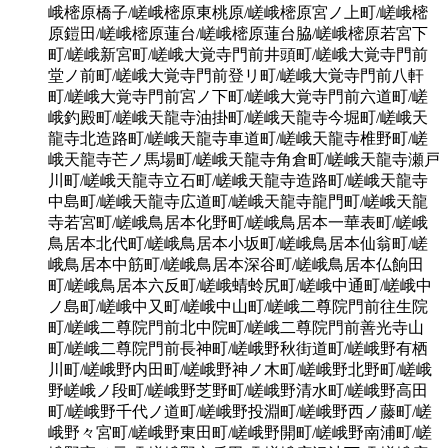
峨樒原橋子/嵯峨樒原東桃原/嵯峨樒原宮ノ上町/嵯峨樒
原鎧田/嵯峨樒原蓮台/嵯峨樒原蓮台脇/嵯峨樒原若宮下
町/嵯峨新宮町/嵯峨大覚寺門前井頭町/嵯峨大覚寺門前
堂ノ前町/嵯峨大覚寺門前登リ町/嵯峨大覚寺門前八軒
町/嵯峨大覚寺門前宮ノ下町/嵯峨大覚寺門前六道町/嵯
峨釣殿町/嵯峨天龍寺油掛町/嵯峨天龍寺今堀町/嵯峨天
龍寺北造路町/嵯峨天龍寺車道町/嵯峨天龍寺椎野町/嵯
峨天龍寺芒ノ馬場町/嵯峨天龍寺角倉町/嵯峨天龍寺瀬戸
川町/嵯峨天龍寺立石町/嵯峨天龍寺造路町/嵯峨天龍寺
中島町/嵯峨天龍寺広道町/嵯峨天龍寺龍門町/嵯峨天龍
寺若宮町/嵯峨鳥居本化野町/嵯峨鳥居本一華表町/嵯峨
鳥居本北代町/嵯峨鳥居本小坂町/嵯峨鳥居本仙翁町/嵯
峨鳥居本中筋町/嵯峨鳥居本深谷町/嵯峨鳥居本仏餉田
町/嵯峨鳥居本六反町/嵯峨蜻蛉尻町/嵯峨中通町/嵯峨中
ノ島町/嵯峨中又町/嵯峨中山町/嵯峨二尊院門前往生院
町/嵯峨二尊院門前北中院町/嵯峨二尊院門前善光寺山
町/嵯峨二尊院門前長神町/嵯峨野秋街道町/嵯峨野有栖
川町/嵯峨野内田町/嵯峨野神ノ木町/嵯峨野北野町/嵯峨
野嵯峨ノ段町/嵯峨野芝野町/嵯峨野清水町/嵯峨野高田
町/嵯峨野千代ノ道町/嵯峨野投淵町/嵯峨野西ノ藤町/嵯
峨野々宮町/嵯峨野東田町/嵯峨野開町/嵯峨野南浦町/嵯